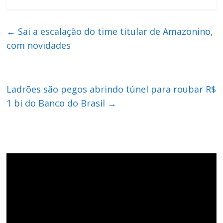
←
Sai a escalação do time titular de Amazonino,
com novidades
Ladrões são pegos abrindo túnel para roubar R$
1 bi do Banco do Brasil
→
Tocador
de
vídeo