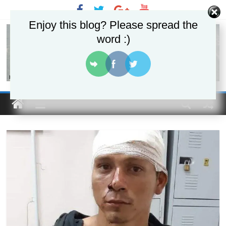
Pular
para
Enjoy this blog? Please spread the
o
word :)
conteúdo
Portal
Do
Urubui
O
informativo
eletrônico
de
Presidente