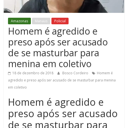
Figueiredo
Amazonas
Manaus
Policial
Homem é agredido e
preso após ser acusado
de se masturbar para
menina em coletivo
18 de dezembro de 2018
Bosco Cordeiro
Homem é
agredido e preso após ser acusado de se masturbar para menina
em coletivo
Homem é agredido e
preso após ser acusado
de se masturbar para