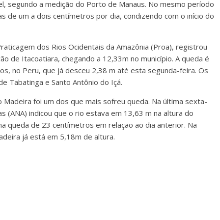
el, segundo a medição do Porto de Manaus. No mesmo período
s de um a dois centímetros por dia, condizendo com o início do
Praticagem dos Rios Ocidentais da Amazônia (Proa), registrou
ão de Itacoatiara, chegando a 12,33m no município. A queda é
tos, no Peru, que já desceu 2,38 m até esta segunda-feira. Os
e Tabatinga e Santo Antônio do Içá.
o Madeira foi um dos que mais sofreu queda. Na última sexta-
uas (ANA) indicou que o rio estava em 13,63 m na altura do
 queda de 23 centímetros em relação ao dia anterior. Na
adeira já está em 5,18m de altura.