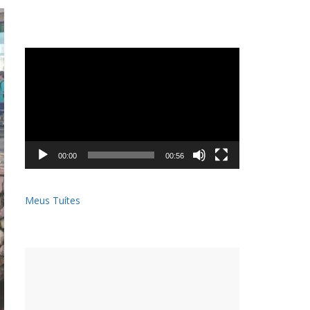
Tocador
de
vídeo
00:00
00:56
Meus Tuítes