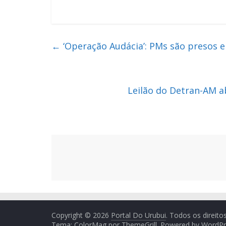
←
‘Operação Audácia’: PMs são presos 
Leilão do Detran-AM a
Copyright © 2026
Portal Do Urubui
. Todos os direito
Tema: ColorMag por
ThemeGrill
. Powered by
WordPr