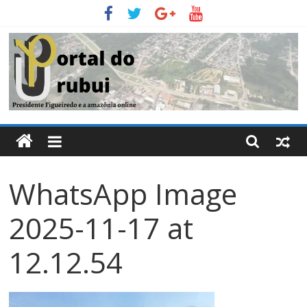
Pular
para
o
conteúdo
Portal
Do
WhatsApp Image
Urubui
2025-11-17 at
O
informativo
12.12.54
eletrônico
de
Presidente