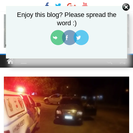
Pular
para
Enjoy this blog? Please spread the
o
word :)
conteúdo
Portal
Do
Urubui
O
informativo
eletrônico
de
Presidente