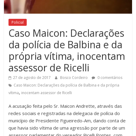
Figueiredo
Policial
Caso Maicon: Declarações
da polícia de Balbina e da
própria vítima, inocentam
assessor de Ricelli
27 de agosto de 2017
Bosco Cordeiro
0 comentários
Caso Maicon: Declarações da polícia de Balbina e da própria
,
vítima
inocentam assessor de Ricelli
A acusação feita pelo Sr. Maicon Andrette, através das
redes sociais e registradas na delegacia de polícia do
município de Presidente Figueiredo-Am, dando conta de
que havia sido vítima de uma agressão por parte de um
assessor parlamentar do vereador Ricelli Pontes, com