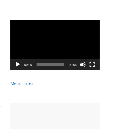
Tocador
de
vídeo
00:00
00:56
Meus Tuítes
→