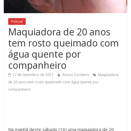
Figueiredo
Policial
Maquiadora de 20 anos
tem rosto queimado com
água quente por
companheiro
17 de setembro de 2017
Bosco Cordeiro
Maquiadora
de 20 anos tem rosto queimado com água quente por
companheiro
Na manhã deste sábado (16) uma maquiadora de 20