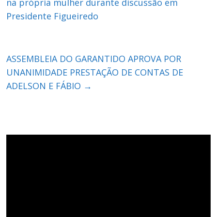
na própria mulher durante discussão em
Presidente Figueiredo
ASSEMBLEIA DO GARANTIDO APROVA POR
UNANIMIDADE PRESTAÇÃO DE CONTAS DE
ADELSON E FÁBIO
→
Tocador
de
vídeo