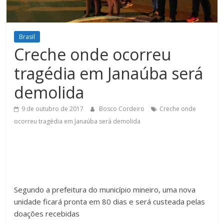
Figueiredo
Brasil
Creche onde ocorreu
tragédia em Janaúba será
demolida
9 de outubro de 2017
Bosco Cordeiro
Creche onde
ocorreu tragédia em Janaúba será demolida
Segundo a prefeitura do município mineiro, uma nova
unidade ficará pronta em 80 dias e será custeada pelas
doações recebidas