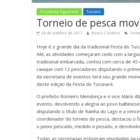
Presidente Figueiredo
Turismo
Torneio de pesca mov
28 de outubro de 2017
Bosco Cordeiro
Torne
Hoje é o grande dia da tradicional Festa do Tucu
AM, as atividades começaram cedo com a largad
tradicional embarcada, contou com cerca de 45 e
caiaque com 12 pescadores disputando o primeir
da secretaria de eventos terá seu grande momen
deste edição da Festa do Tucunaré.
O prefeito Romeiro Mendonça e o vice Mário Abr
evento, devolvendo a alegria ao povo balbinese
disputando o título de Rainha do Lago e a ven
coordenador do torneio de pesca, destacou o 
o peixe pescado, medido e pesado, e devolvido
Todas as secretarias estiveram envolvidas na o