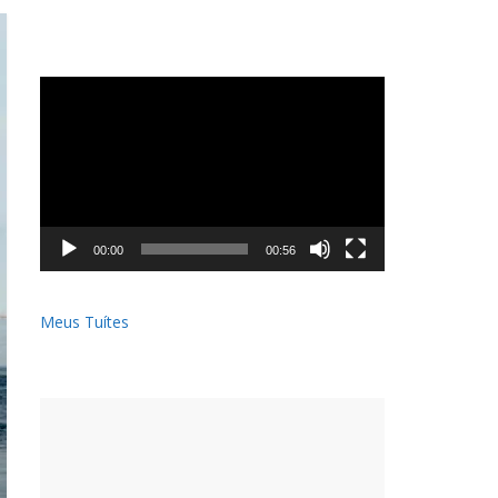
Tocador
de
vídeo
00:00
00:56
Meus Tuítes