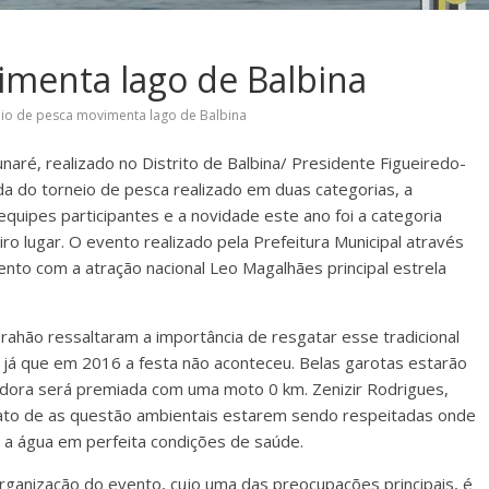
imenta lago de Balbina
io de pesca movimenta lago de Balbina
naré, realizado no Distrito de Balbina/ Presidente Figueiredo-
a do torneio de pesca realizado em duas categorias, a
quipes participantes e a novidade este ano foi a categoria
o lugar. O evento realizado pela Prefeitura Municipal através
to com a atração nacional Leo Magalhães principal estrela
ahão ressaltaram a importância de resgatar esse tradicional
 já que em 2016 a festa não aconteceu. Belas garotas estarão
cedora será premiada com uma moto 0 km. Zenizir Rodrigues,
fato de as questão ambientais estarem sendo respeitadas onde
 a água em perfeita condições de saúde.
rganização do evento, cujo uma das preocupações principais, é