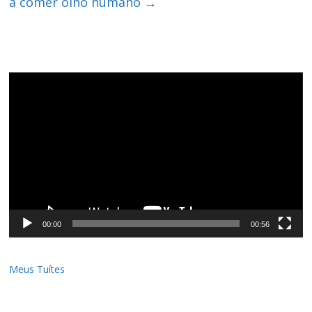
a comer olho humano
→
Tocador
de
vídeo
00:00
00:56
Meus Tuítes