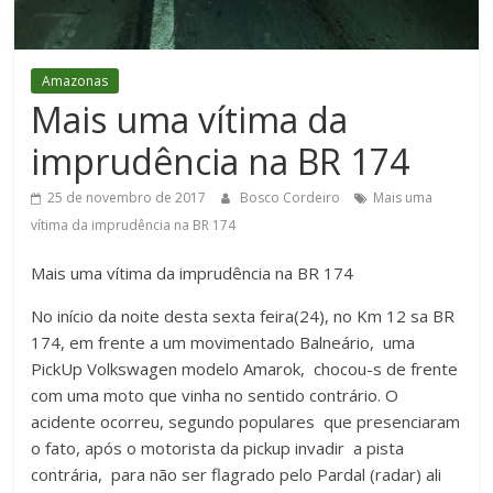
Figueiredo
Amazonas
Mais uma vítima da
imprudência na BR 174
25 de novembro de 2017
Bosco Cordeiro
Mais uma
vítima da imprudência na BR 174
Mais uma vítima da imprudência na BR 174
No início da noite desta sexta feira(24), no Km 12 sa BR
174, em frente a um movimentado Balneário, uma
PickUp Volkswagen modelo Amarok, chocou-s de frente
com uma moto que vinha no sentido contrário. O
acidente ocorreu, segundo populares que presenciaram
o fato, após o motorista da pickup invadir a pista
contrária, para não ser flagrado pelo Pardal (radar) ali