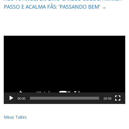
PASSO E ACALMA FÃS: ‘PASSANDO BEM’
→
Tocador
de
vídeo
00:00
00:56
Meus Tuítes