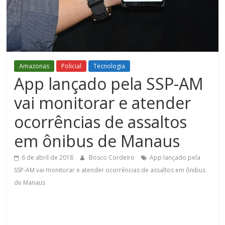
Figueiredo
Amazonas
Policial
Tecnologia
App lançado pela SSP-AM
vai monitorar e atender
ocorrências de assaltos
em ônibus de Manaus
6 de abril de 2018
Bosco Cordeiro
App lançado pela
SSP-AM vai monitorar e atender ocorrências de assaltos em ônibus
de Manaus