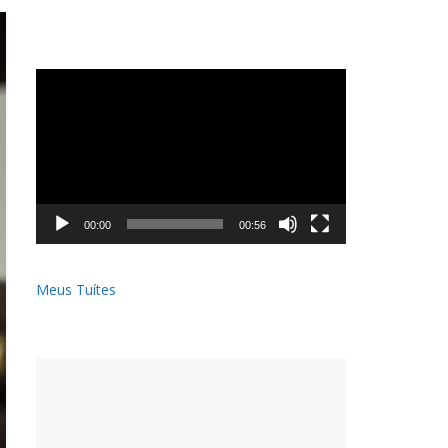
Tocador
de
vídeo
00:00
00:56
Meus Tuítes