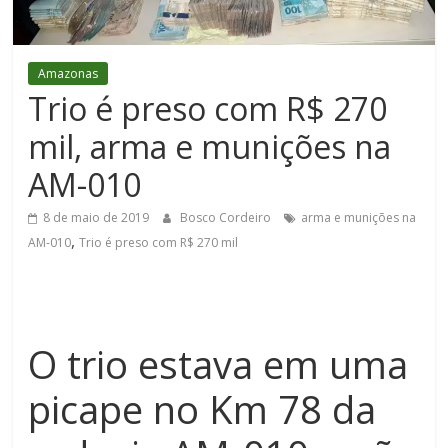
Figueiredo
Amazonas
Trio é preso com R$ 270
mil, arma e munições na
AM-010
8 de maio de 2019
Bosco Cordeiro
arma e munições na
,
AM-010
Trio é preso com R$ 270 mil
O trio estava em uma
picape no Km 78 da