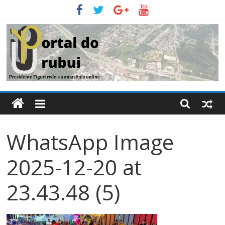
Pular
para
o
conteúdo
Portal
Do
WhatsApp Image
Urubui
2025-12-20 at
O
informativo
23.43.48 (5)
eletrônico
de
Presidente