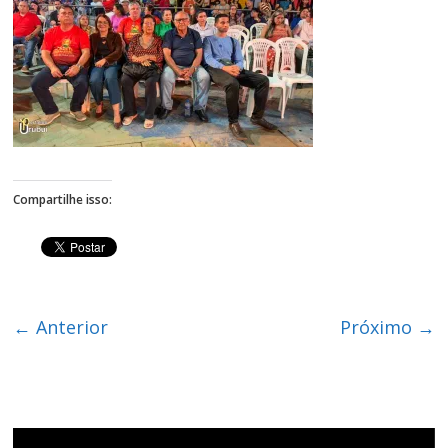
Figueiredo
Compartilhe isso:
← Anterior
Próximo →
Tocador