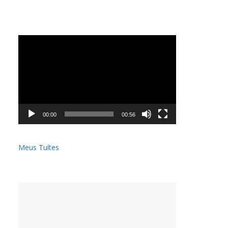
Tocador
de
vídeo
00:00
00:56
Meus Tuítes