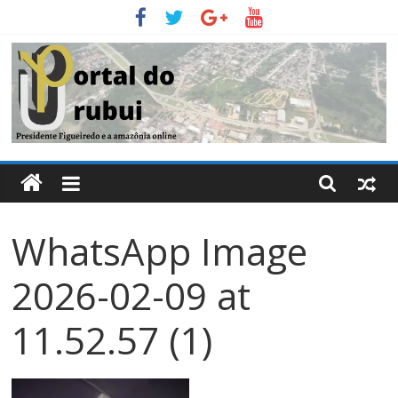
Pular
para
o
conteúdo
Portal
Do
WhatsApp Image
Urubui
2026-02-09 at
O
informativo
11.52.57 (1)
eletrônico
de
Presidente