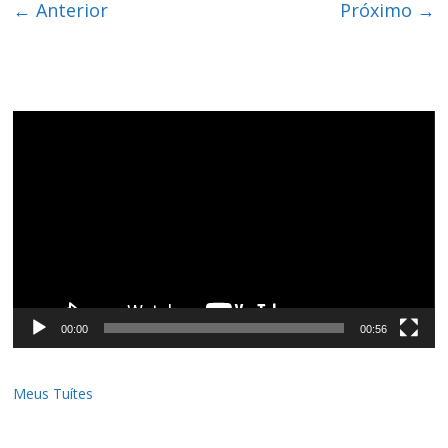
← Anterior
Próximo →
Tocador
de
vídeo
00:00
00:56
Meus Tuítes