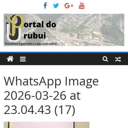
Pular
para
o
conteúdo
Portal
Do
WhatsApp Image
Urubui
2026-03-26 at
O
informativo
23.04.43 (17)
eletrônico
de
Presidente