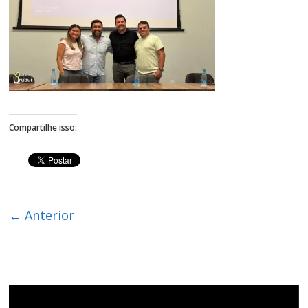
Figueiredo
Compartilhe isso:
← Anterior
Tocador
de