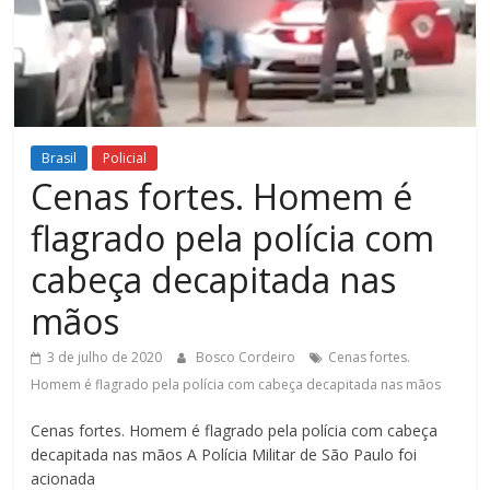
Figueiredo
Brasil
Policial
Cenas fortes. Homem é
flagrado pela polícia com
cabeça decapitada nas
mãos
3 de julho de 2020
Bosco Cordeiro
Cenas fortes.
Homem é flagrado pela polícia com cabeça decapitada nas mãos
Cenas fortes. Homem é flagrado pela polícia com cabeça
decapitada nas mãos A Polícia Militar de São Paulo foi
acionada