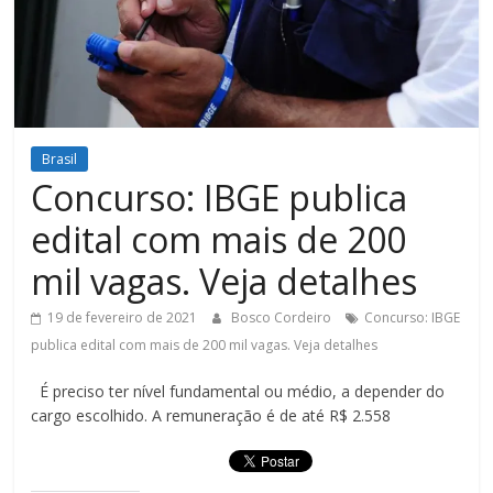
Figueiredo
Brasil
Concurso: IBGE publica
edital com mais de 200
mil vagas. Veja detalhes
19 de fevereiro de 2021
Bosco Cordeiro
Concurso: IBGE
publica edital com mais de 200 mil vagas. Veja detalhes
É preciso ter nível fundamental ou médio, a depender do
cargo escolhido. A remuneração é de até R$ 2.558