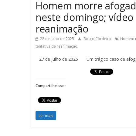
Homem morre afogado
neste domingo; vídeo 
reanimação
28 de julho de 2025
Bosco Cordeiro
Homem mo
tentativa de reanimação
27 de julho de 2025 Um trágico caso de afogam
Compartilhe isso:
Ler mais