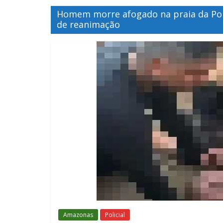
Homem morre afogado na praia da Pon
de reanimação
Amazonas
Policial