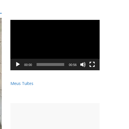
Tocador
de
vídeo
00:00
00:56
Meus Tuítes