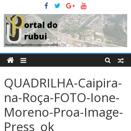
Pular
para
o
conteúdo
Portal
Do
QUADRILHA-Caipira-
Urubui
na-Roça-FOTO-Ione-
O
informativo
Moreno-Proa-Image-
eletrônico
de
Press_ok
Presidente