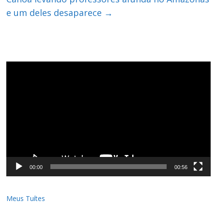
e um deles desaparece
→
Tocador
de
vídeo
00:00
00:56
Meus Tuítes