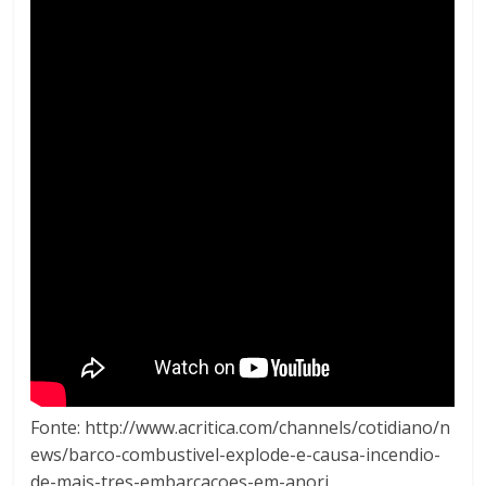
Fonte: http://www.acritica.com/channels/cotidiano/n
ews/barco-combustivel-explode-e-causa-incendio-
de-mais-tres-embarcacoes-em-anori