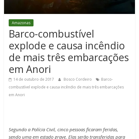
Figueiredo
Amazonas
Barco-combustível
explode e causa incêndio
de mais três embarcações
em Anori
14 de outubro de 2017
Bosco Cordeiro
Barco-
combustível explode e causa incêndio de mais três embarcações
em Anori
Segundo a Polícia Civil, cinco pessoas ficaram feridas,
sendo uma em estado grave. Elas serão transferidas para