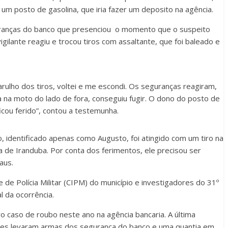
um posto de gasolina, que iria fazer um deposito na agência.
uranças do banco que presenciou o momento que o suspeito
igilante reagiu e trocou tiros com assaltante, que foi baleado e
rulho dos tiros, voltei e me escondi. Os seguranças reagiram,
 na moto do lado de fora, conseguiu fugir. O dono do posto de
icou ferido”, contou a testemunha.
, identificado apenas como Augusto, foi atingido com um tiro na
a de Iranduba. Por conta dos ferimentos, ele precisou ser
aus.
 de Polícia Militar (CIPM) do município e investigadores do 31º
al da ocorrência.
ro caso de roubo neste ano na agência bancaria. A última
ntes levaram armas dos segurança do banco e uma quantia em