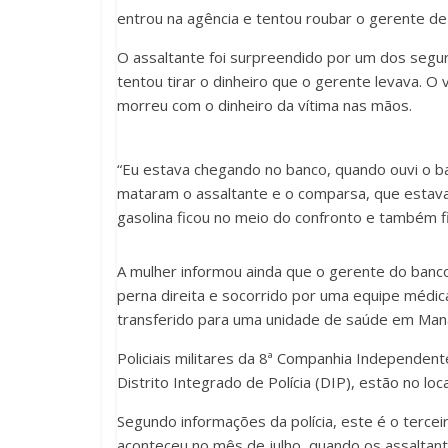
entrou na agência e tentou roubar o gerente de 
O assaltante foi surpreendido por um dos seg
tentou tirar o dinheiro que o gerente levava. O v
morreu com o dinheiro da vítima nas mãos.
“Eu estava chegando no banco, quando ouvi o ba
mataram o assaltante e o comparsa, que estava
gasolina ficou no meio do confronto e também f
A mulher informou ainda que o gerente do banco
perna direita e socorrido por uma equipe médic
transferido para uma unidade de saúde em Man
Policiais militares da 8ª Companhia Independente
Distrito Integrado de Polícia (DIP), estão no loc
Segundo informações da polícia, este é o tercei
aconteceu no mês de julho, quando os assalta