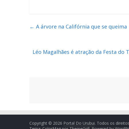
←
A árvore na Califórnia que se queima
Léo Magalhães é atração da Festa do 
Copyright © 2026
Portal Do Urubui
. Todos os direito
Tema: ColorMag por
ThemeGrill
. Powered by
WordPr