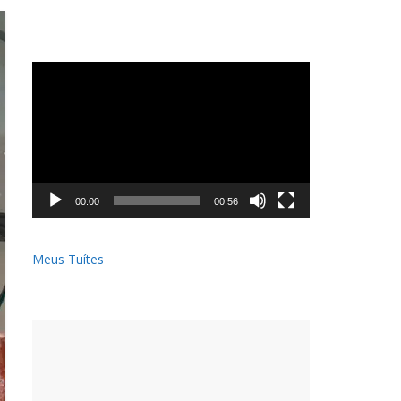
Tocador
de
vídeo
00:00
00:56
Meus Tuítes