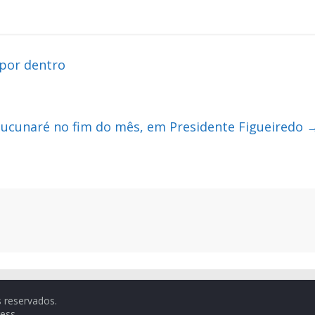
 por dentro
Tucunaré no fim do mês, em Presidente Figueiredo
s reservados.
ess
.