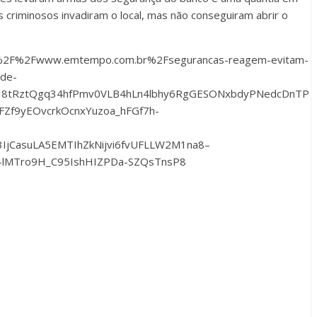
os criminosos invadiram o local, mas não conseguiram abrir o
p%3A%2F%2Fwww.emtempo.com.br%2Fsegurancas-reagem-evitam-
-de-
xI8tRztQgq34hfPmv0VLB4hLn4lbhy6RgGESONxbdyPNedcDnTP
Zf9yEOvcrkOcnxYuzoa_hFGf7h-
jCasuLA5EMTIhZkNijvi6fvUFLLW2M1na8–
-lMTro9H_C95IshHIZPDa-SZQsTnsP8