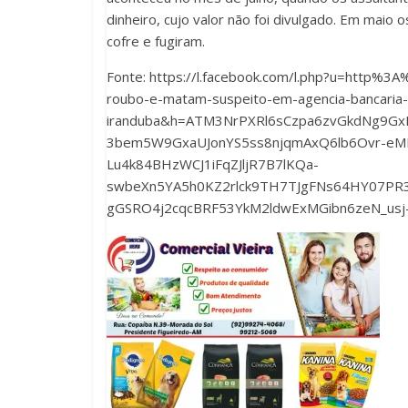
dinheiro, cujo valor não foi divulgado. Em maio 
cofre e fugiram.
Fonte: https://l.facebook.com/l.php?u=htt
roubo-e-matam-suspeito-em-agencia-bancaria
iranduba&h=ATM3NrPXRl6sCzpa6zvGkdNg9G
3bem5W9GxaUJonYS5ss8njqmAxQ6lb6Ovr-eMF
Lu4k84BHzWCJ1iFqZJljR7B7lKQa-
swbeXn5YA5h0KZ2rlck9TH7TJgFNs64HY07PR3I
gGSRO4j2cqcBRF53YkM2ldwExMGibn6zeN_usj