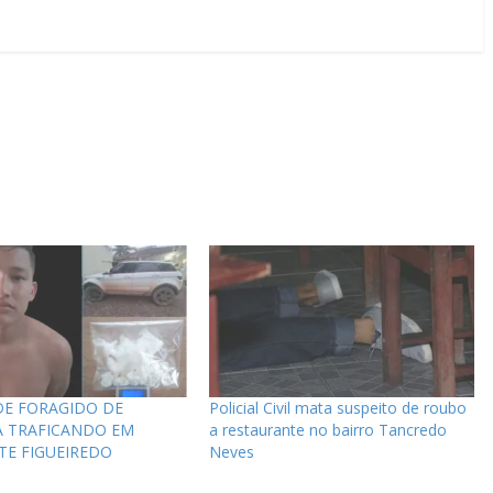
E FORAGIDO DE
Policial Civil mata suspeito de roubo
 TRAFICANDO EM
a restaurante no bairro Tancredo
TE FIGUEIREDO
Neves