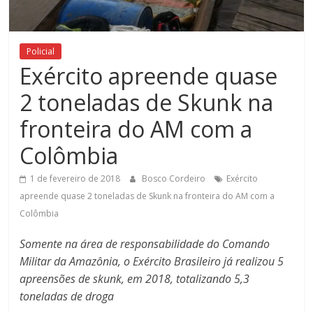
Figueiredo
Policial
Exército apreende quase
2 toneladas de Skunk na
fronteira do AM com a
Colômbia
1 de fevereiro de 2018
Bosco Cordeiro
Exército
apreende quase 2 toneladas de Skunk na fronteira do AM com a
Colômbia
Somente na área de responsabilidade do Comando
Militar da Amazônia, o Exército Brasileiro já realizou 5
apreensões de skunk, em 2018, totalizando 5,3
toneladas de droga