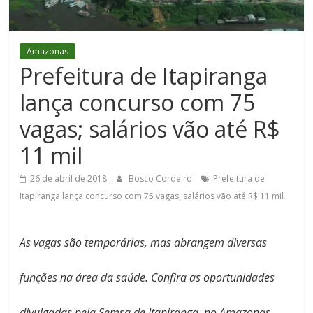
Figueiredo
Amazonas
Prefeitura de Itapiranga
lança concurso com 75
vagas; salários vão até R$
11 mil
26 de abril de 2018
Bosco Cordeiro
Prefeitura de
Itapiranga lança concurso com 75 vagas; salários vão até R$ 11 mil
As vagas são temporárias, mas abrangem diversas
funções na área da saúde. Confira as oportunidades
divulgadas pela Semsa de Itapiranga, no Amazonas