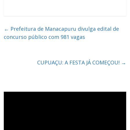
←
Prefeitura de Manacapuru divulga edital de
concurso público com 981 vagas
CUPUAÇU: A FESTA JÁ COMEÇOU!
→
Tocador
de
vídeo