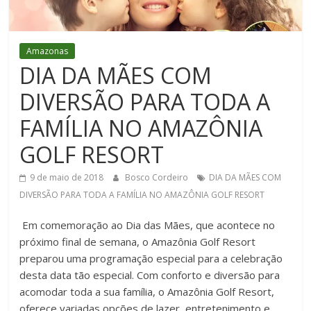
Figueiredo
Amazonas
DIA DA MÃES COM
DIVERSÃO PARA TODA A
FAMÍLIA NO AMAZÔNIA
GOLF RESORT
9 de maio de 2018
Bosco Cordeiro
DIA DA MÃES COM
DIVERSÃO PARA TODA A FAMÍLIA NO AMAZÔNIA GOLF RESORT
Em comemoração ao Dia das Mães, que acontece no
próximo final de semana, o Amazônia Golf Resort
preparou uma programação especial para a celebração
desta data tão especial. Com conforto e diversão para
acomodar toda a sua família, o Amazônia Golf Resort,
oferece variadas opções de lazer, entretenimento e