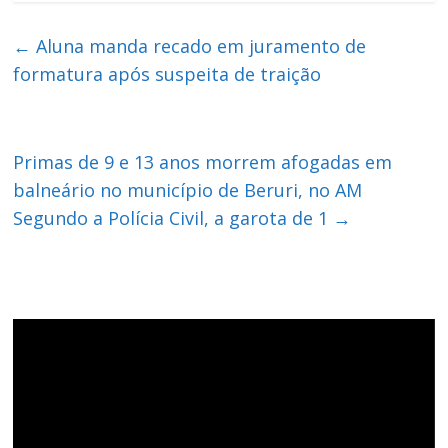
←
Aluna manda recado em juramento de
formatura após suspeita de traição
Primas de 9 e 13 anos morrem afogadas em
balneário no município de Beruri, no AM
Segundo a Polícia Civil, a garota de 1
→
Tocador
de
vídeo