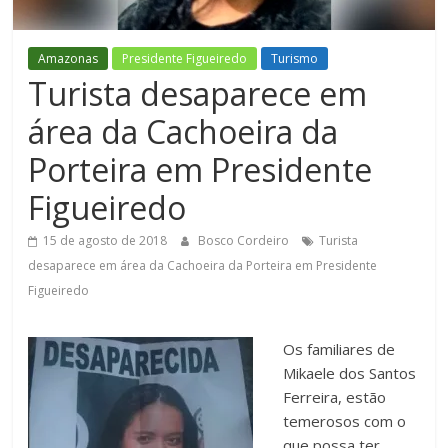
Figueiredo
Amazonas
Presidente Figueiredo
Turismo
Turista desaparece em
área da Cachoeira da
Porteira em Presidente
Figueiredo
15 de agosto de 2018
Bosco Cordeiro
Turista
desaparece em área da Cachoeira da Porteira em Presidente
Figueiredo
Os familiares de
Mikaele dos Santos
Ferreira, estão
temerosos com o
que possa ter