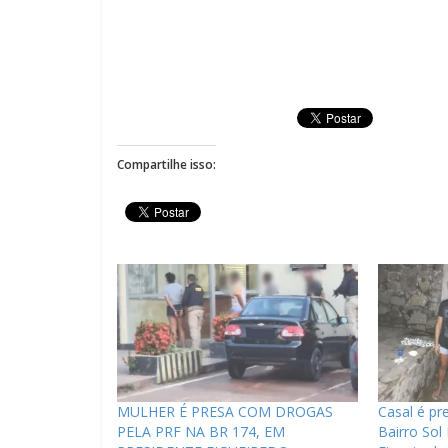
Compartilhe isso:
MULHER É PRESA COM DROGAS
Casal é p
PELA PRF NA BR 174, EM
Bairro Sol