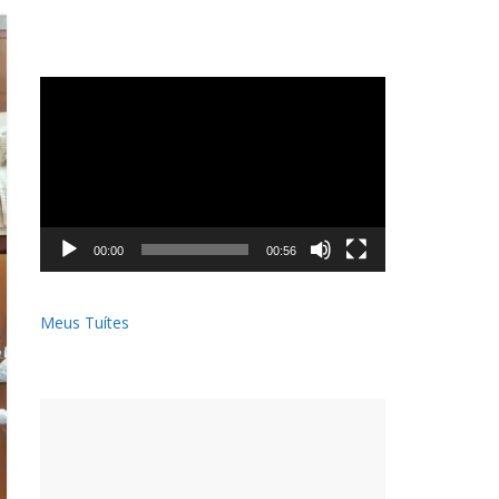
Tocador
de
vídeo
00:00
00:56
Meus Tuítes