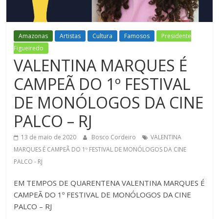
Figueiredo
Amazonas
Artistas
Cultura
Famosos
Presidente
Figueiredo
VALENTINA MARQUES É
CAMPEÃ DO 1º FESTIVAL
DE MONÓLOGOS DA CINE
PALCO – RJ
13 de maio de 2020
Bosco Cordeiro
VALENTINA
MARQUES É CAMPEÃ DO 1º FESTIVAL DE MONÓLOGOS DA CINE
PALCO - RJ
EM TEMPOS DE QUARENTENA VALENTINA MARQUES É
CAMPEÃ DO 1º FESTIVAL DE MONÓLOGOS DA CINE
PALCO – RJ