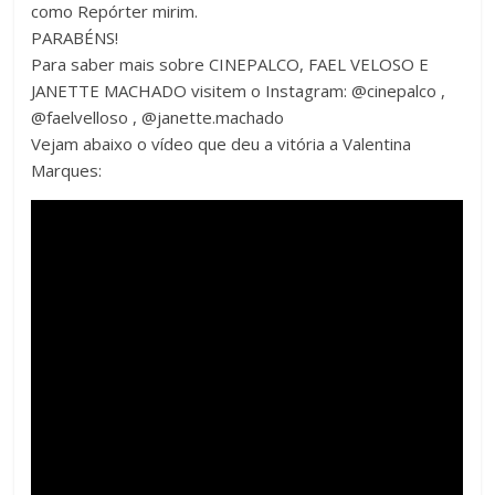
como Repórter mirim.
PARABÉNS!
Para saber mais sobre CINEPALCO, FAEL VELOSO E
JANETTE MACHADO visitem o Instagram: @cinepalco ,
@faelvelloso , @janette.machado
Vejam abaixo o vídeo que deu a vitória a Valentina
Marques: