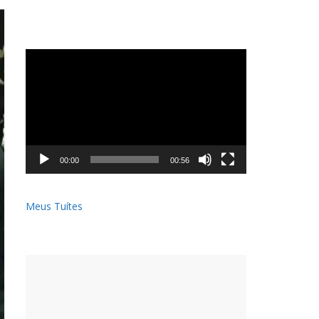
Tocador
de
vídeo
00:00
00:56
Meus Tuítes