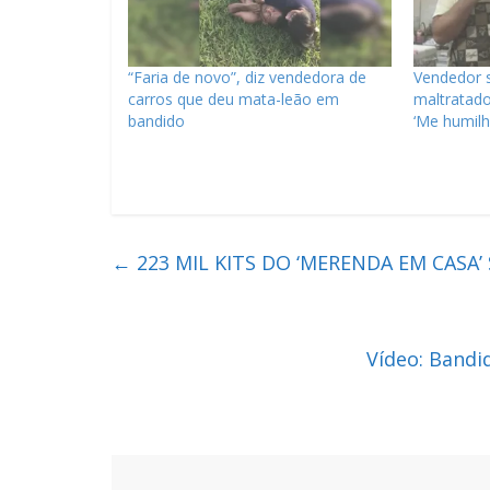
“Faria de novo”, diz vendedora de
Vendedor 
carros que deu mata-leão em
maltratad
bandido
‘Me humil
←
223 MIL KITS DO ‘MERENDA EM CASA’
Vídeo: Band