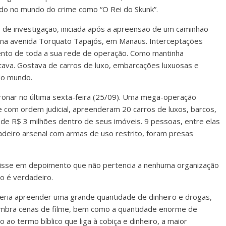
ido no mundo do crime como “O Rei do Skunk”.
 de investigação, iniciada após a apreensão de um caminhão
na avenida Torquato Tapajós, em Manaus. Interceptações
ento de toda a sua rede de operação. Como mantinha
ava. Gostava de carros de luxo, embarcações luxuosas e
do mundo.
ronar no última sexta-feira (25/09). Uma mega-operação
 com ordem judicial, apreenderam 20 carros de luxos, barcos,
 de R$ 3 milhões dentro de seus imóveis. 9 pessoas, entre elas
deiro arsenal com armas de uso restrito, foram presas
 disse em depoimento que não pertencia a nenhuma organização
ato é verdadeiro.
deria apreender uma grande quantidade de dinheiro e drogas,
embra cenas de filme, bem como a quantidade enorme de
o termo bíblico que liga à cobiça e dinheiro, a maior