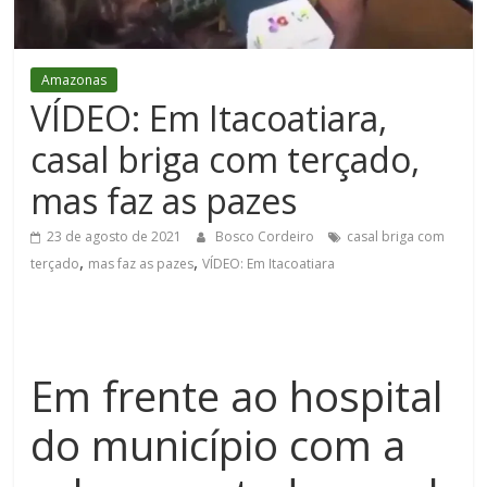
Figueiredo
Amazonas
VÍDEO: Em Itacoatiara,
casal briga com terçado,
mas faz as pazes
23 de agosto de 2021
Bosco Cordeiro
casal briga com
,
,
terçado
mas faz as pazes
VÍDEO: Em Itacoatiara
Em frente ao hospital
do município com a