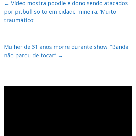
←
Vídeo mostra poodle e dono sendo atacados
por pitbull solto em cidade mineira: ‘Muito
traumático’
Mulher de 31 anos morre durante show: “Banda
não parou de tocar”
→
Tocador
de
vídeo