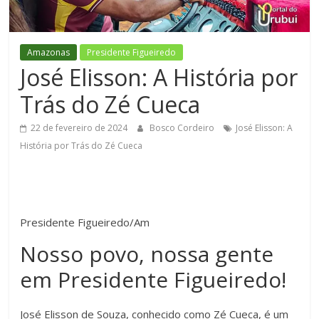
Figueiredo
Amazonas
Presidente Figueiredo
José Elisson: A História por
Trás do Zé Cueca
22 de fevereiro de 2024
Bosco Cordeiro
José Elisson: A
História por Trás do Zé Cueca
Presidente Figueiredo/Am
Nosso povo, nossa gente
em Presidente Figueiredo!
José Elisson de Souza, conhecido como Zé Cueca, é um