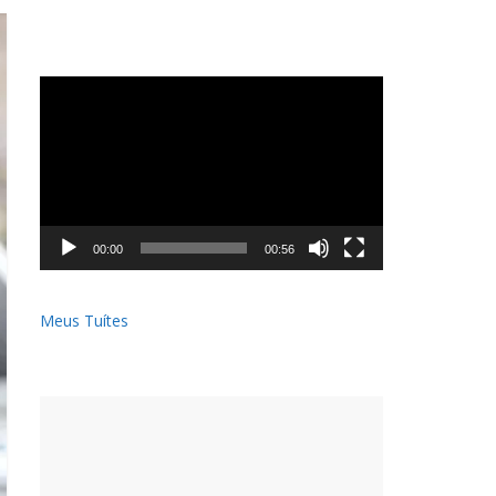
Tocador
de
vídeo
00:00
00:56
Meus Tuítes