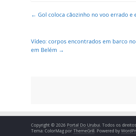
←
Gol coloca cãozinho no voo errado e e
Vídeo: corpos encontrados em barco no
em Belém
→
Copyright © 2026
Portal Do Urubui
. Todos os direito
Tema: ColorMag por
ThemeGrill
. Powered by
WordPr