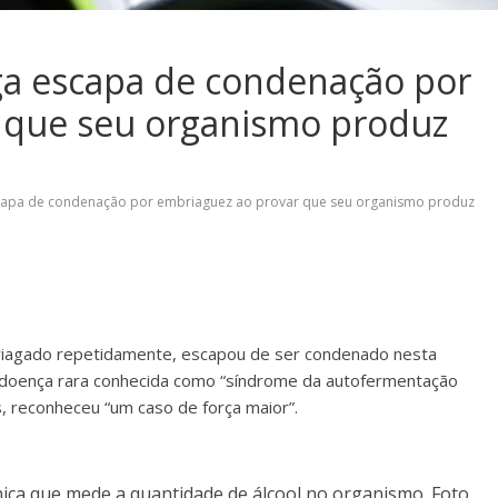
ga escapa de condenação por
 que seu organismo produz
capa de condenação por embriaguez ao provar que seu organismo produz
riagado repetidamente, escapou de ser condenado nesta
a doença rara conhecida como “síndrome da autofermentação
ís, reconheceu “um caso de força maior”.
ica que mede a quantidade de álcool no organismo. Foto