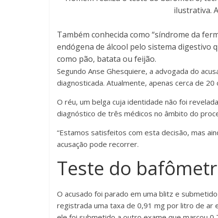
ilustrativa.
A
Também conhecida como “síndrome da ferme
endógena de álcool pelo sistema digestivo 
como pão, batata ou feijão.
Segundo Anse Ghesquiere, a advogada do acusa
diagnosticada. Atualmente, apenas cerca de 2
O réu, um belga cuja identidade não foi revela
diagnóstico de três médicos no âmbito do proce
“Estamos satisfeitos com esta decisão, mas aind
acusação pode recorrer.
Teste do bafômet
O acusado foi parado em uma blitz e submetido
registrada uma taxa de 0,91 mg por litro de ar
ele foi submetido a outro exame que marcou 0,71