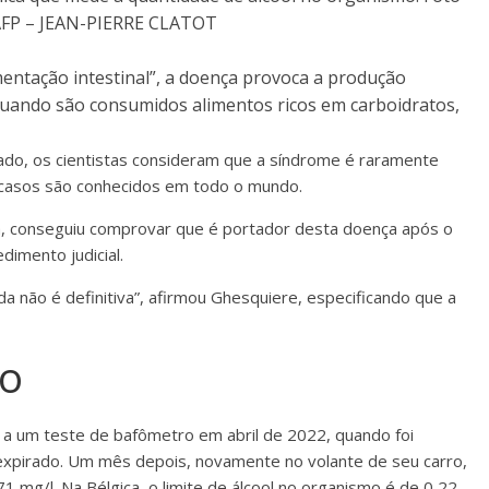
FP – JEAN-PIERRE CLATOT
ntação intestinal”, a doença provoca a produção
quando são consumidos alimentos ricos em carboidratos,
do, os cientistas consideram que a síndrome é raramente
0 casos são conhecidos em todo o mundo.
da, conseguiu comprovar que é portador desta doença após o
dimento judicial.
a não é definitiva”, afirmou Ghesquiere, especificando que a
ro
 a um teste de bafômetro em abril de 2022, quando foi
 expirado. Um mês depois, novamente no volante de seu carro,
 mg/l. Na Bélgica, o limite de álcool no organismo é de 0,22