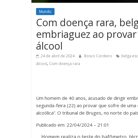
Mundo
Com doença rara, bel
embriaguez ao provar
álcool
24 de abril de 2024
Bosco Cordeiro
belga es
,
álcool
Com doença rara
Um homem de 40 anos, acusado de dirigir emb
segunda-feira (22) ao provar que sofre de um
alcoólica”. O tribunal de Bruges, no norte do pa
Publicado em:
22/04/2024 – 21:01
Homem realiza o teste do bafômetro, técn