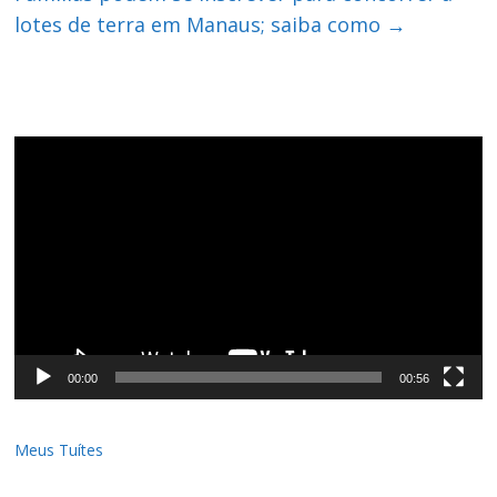
lotes de terra em Manaus; saiba como
→
Tocador
de
vídeo
00:00
00:56
Meus Tuítes