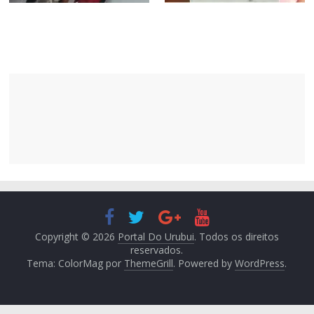
Copyright © 2026
Portal Do Urubui
. Todos os direitos
reservados.
Tema: ColorMag por
ThemeGrill
. Powered by
WordPress
.