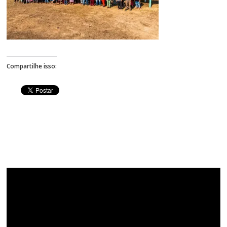
Figueiredo
Compartilhe isso:
Tocador
de
vídeo