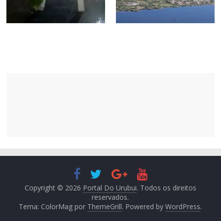
Copyright © 2026
Portal Do Urubui
. Todos os direitos
reservados.
Tema: ColorMag por
ThemeGrill
. Powered by
WordPress
.