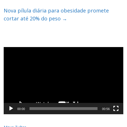
Nova pílula diária para obesidade promete
cortar até 20% do peso
→
Tocador
de
vídeo
00:00
00:56