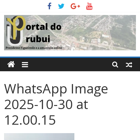
Pular
para
o
conteúdo
Portal
Do
WhatsApp Image
Urubui
2025-10-30 at
O
informativo
12.00.15
eletrônico
de
Presidente