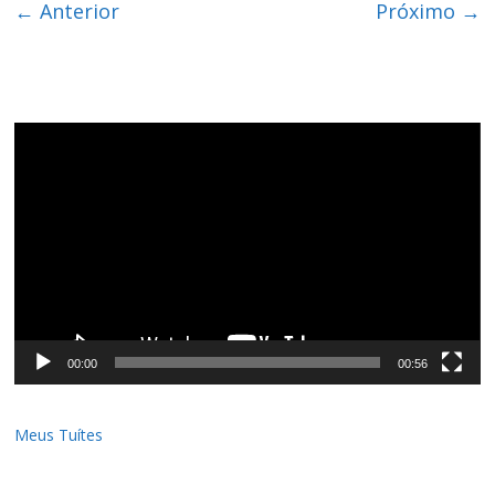
← Anterior
Próximo →
Tocador
de
vídeo
00:00
00:56
Meus Tuítes