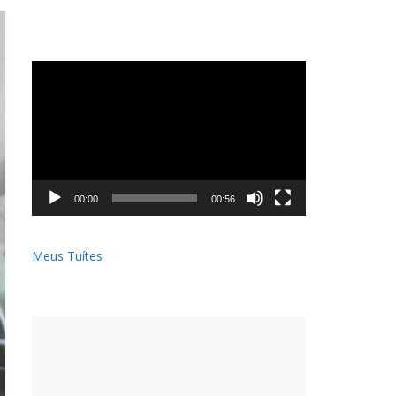
Tocador
de
vídeo
00:00
00:56
Meus Tuítes