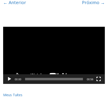
← Anterior
Próximo →
Tocador
de
vídeo
00:00
00:56
Meus Tuítes