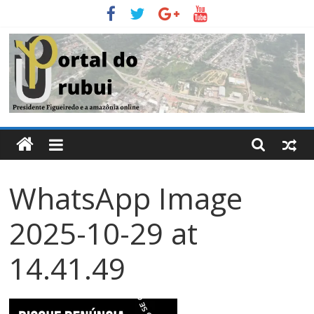
Pular
para
o
conteúdo
Portal
Do
WhatsApp Image
Urubui
2025-10-29 at
O
informativo
14.41.49
eletrônico
de
Presidente