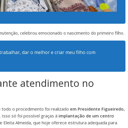
nutenção, celebrou emocionado o nascimento do primeiro filho.
trabalhar, dar o melhor e criar meu filho com
rante atendimento no
 todo o procedimento foi realizado
em Presidente Figueiredo
,
Isso só foi possível graças à
implantação de um centro
 Eleita Almeida, que hoje oferece estrutura adequada para