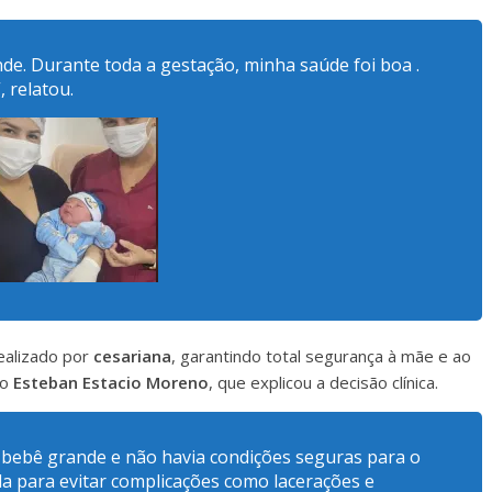
de. Durante toda a gestação, minha saúde foi boa .
 relatou.
ealizado por
cesariana
, garantindo total segurança à mãe e ao
co
Esteban Estacio Moreno
, que explicou a decisão clínica.
 bebê grande e não havia condições seguras para o
ada para evitar complicações como lacerações e