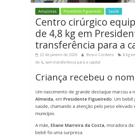
Amazonas
Presidente Figueiredo
Saúde
Centro cirúrgico equi
de 4,8 kg em Presiden
transferência para a c
22 de janeiro de 2026
Bosco Cordeiro
8 kg e
,
de 4
sem transferência para a capital
Criança recebeu o nome
Um nascimento de grande destaque marcou a n
Almeida
, em
Presidente Figueiredo
. Um bebê
saúde, chamando a atenção pelo peso elevado e 
município.
A mãe,
Eliane Marreira da Costa
, moradora da
bebê foi uma surpresa.