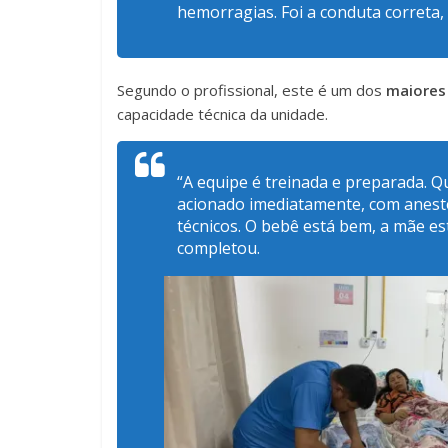
hemorragias. Foi a conduta correta,
Segundo o profissional, este é um dos
maiores
capacidade técnica da unidade.
“A equipe é treinada e preparada. Q
acionado imediatamente, com aneste
técnicos. O bebê está bem, a mãe e
completou.