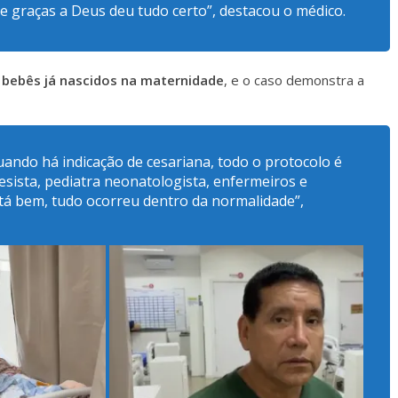
 e graças a Deus deu tudo certo”, destacou o médico.
 bebês já nascidos na maternidade
, e o caso demonstra a
uando há indicação de cesariana, todo o protocolo é
sista, pediatra neonatologista, enfermeiros e
stá bem, tudo ocorreu dentro da normalidade”,