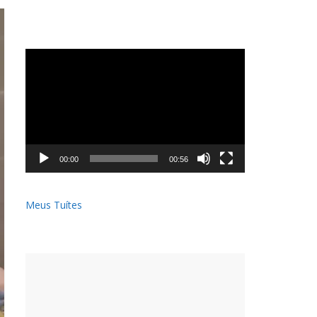
Tocador
de
vídeo
00:00
00:56
Meus Tuítes