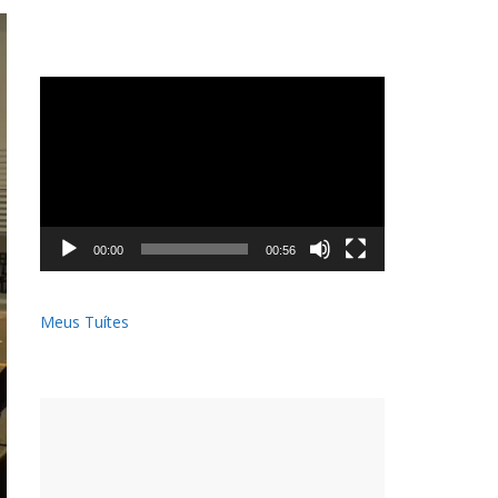
Tocador
de
vídeo
00:00
00:56
Meus Tuítes