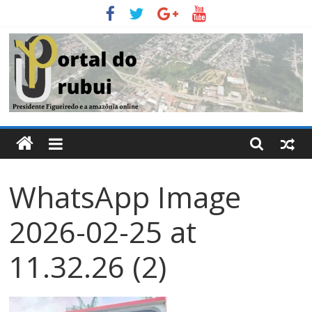
Pular
para
o
conteúdo
Portal
Do
WhatsApp Image
Urubui
2026-02-25 at
O
informativo
11.32.26 (2)
eletrônico
de
Presidente