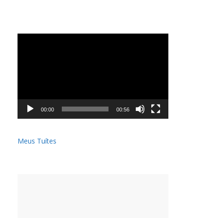
Tocador
de
vídeo
00:00
00:56
Meus Tuítes