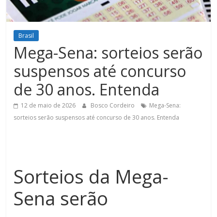
Figueiredo
Brasil
Mega-Sena: sorteios serão
suspensos até concurso
de 30 anos. Entenda
12 de maio de 2026
Bosco Cordeiro
Mega-Sena:
sorteios serão suspensos até concurso de 30 anos. Entenda
Sorteios da Mega-
Sena serão