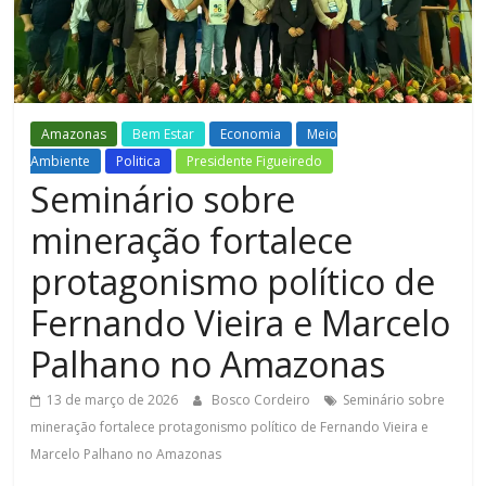
Figueiredo
Amazonas
Bem Estar
Economia
Meio
Ambiente
Politica
Presidente Figueiredo
Seminário sobre
mineração fortalece
protagonismo político de
Fernando Vieira e Marcelo
Palhano no Amazonas
13 de março de 2026
Bosco Cordeiro
Seminário sobre
mineração fortalece protagonismo político de Fernando Vieira e
Marcelo Palhano no Amazonas