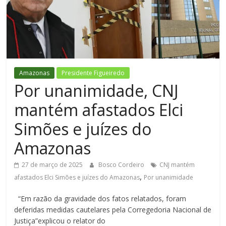
Figueiredo
Amazonas
Presidente Figueiredo
Por unanimidade, CNJ
mantém afastados Elci
Simões e juízes do
Amazonas
27 de março de 2025
Bosco Cordeiro
CNJ mantém
,
afastados Elci Simões e juízes do Amazonas
Por unanimidade
“Em razão da gravidade dos fatos relatados, foram
deferidas medidas cautelares pela Corregedoria Nacional de
Justiça”explicou o relator do