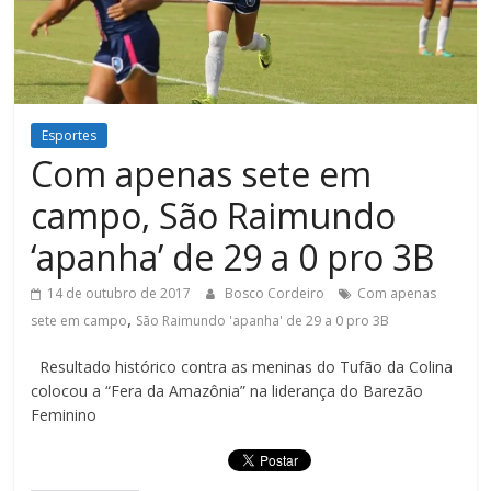
Figueiredo
Esportes
Com apenas sete em
campo, São Raimundo
‘apanha’ de 29 a 0 pro 3B
14 de outubro de 2017
Bosco Cordeiro
Com apenas
,
sete em campo
São Raimundo 'apanha' de 29 a 0 pro 3B
Resultado histórico contra as meninas do Tufão da Colina
colocou a “Fera da Amazônia” na liderança do Barezão
Feminino