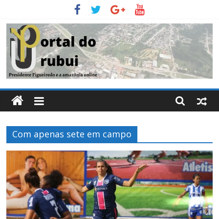
Pular
para
o
conteúdo
Portal
Do
Com apenas sete em campo
Urubui
O
informativo
eletrônico
de
Presidente