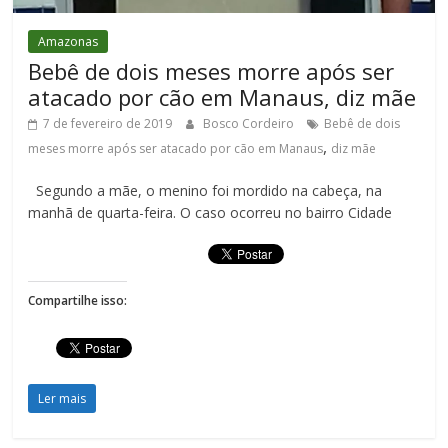
Amazonas
Bebê de dois meses morre após ser
atacado por cão em Manaus, diz mãe
7 de fevereiro de 2019
Bosco Cordeiro
Bebê de dois
,
meses morre após ser atacado por cão em Manaus
diz mãe
Segundo a mãe, o menino foi mordido na cabeça, na
manhã de quarta-feira. O caso ocorreu no bairro Cidade
Compartilhe isso:
Ler mais