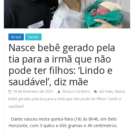
Figueiredo
Brasil
Saúde
Nasce bebê gerado pela
tia para a irmã que não
pode ter filhos: ‘Lindo e
saudável’, diz mãe
,
18 de fevereiro de 2021
Bosco Cordeiro
diz mãe
Nasce
bebê gerado pela tia para a irmã que não pode ter filhos: 'Lindo e
saudável'
Dante nasceu nesta quinta-feira (18) às 8h46, em Belo
Horizonte, com 3 quilos e 600 gramas e 49 centímetros.